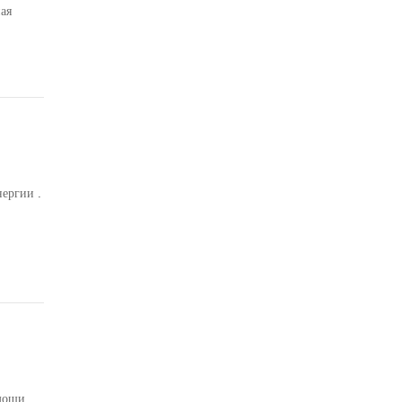
ая
ечная
ергии .
омощи