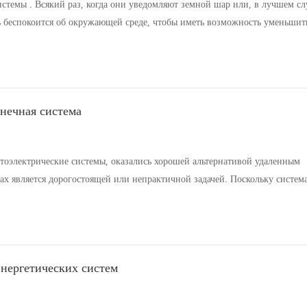
стемы . Всякий раз, когда они уведомляют земной шар или, в лучшем сл
нь беспокоится об окружающей среде, чтобы иметь возможность уменьшит
за электроэнергию. Солнечная панель обрела красоту, но, как и в случа
нечная система
тоэлектрические системы, оказались хорошей альтернативой удаленным
ах является дорогостоящей или непрактичной задачей. Поскольку систем
ии энергии. "Отчет об опросе потребителей, проведенный неправительст
энергетических систем