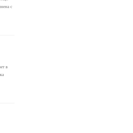
инена с
ет в
ка
теплый