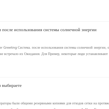
минированием EVA Еще очень хорошо текучесть. 3. ) Когда Поднятие
и после использования системы солнечной энергии
r Greeting Система. после использования системы солнечной энергии, 
 не встречало их Ожидания. Для Пример, некоторые люди устанавливают
w / h День, а некоторые даже ниже. Почему? Кто украл мой Электричест
ы выбираете
Генераторы были общими резервными копиями для отходов сетки на протя