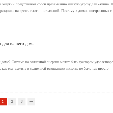
й энергии представляют собой чрезвычайно низкую угрозу для камина. 
раздника на десять тысяч инсталляций. Поэтому в домах, построенных с
и будет камин. При производстве панелей солнечной энергии они разра
 для вашего дома
 доме? Система на солнечной энергии может быть фактором удовлетвор
, как мы, выжить в солнечной резиденции никогда не было так просто.
еские технологии более доступными и более доступными, чем раньше. Н
1
2
3