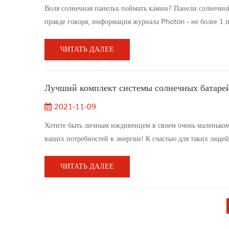
Воля солнечная панельs поймать камин? Панели солнечно
правде говоря, информация журнала Photon - не более 1 п
правильно установленными солнечными батареями, вряд л
специально, чтобы противос...
ЧИТАТЬ ДАЛЕЕ
Лучший комплект системы солнечных батарей
2021-11-09
Хотите быть личным иждивенцем в своем очень маленьком
ваших потребностей в энергии! К счастью для таких людей
Достижения последних десятилетий сделали фотоэлектрич
тем, как разобраться с фи...
ЧИТАТЬ ДАЛЕЕ