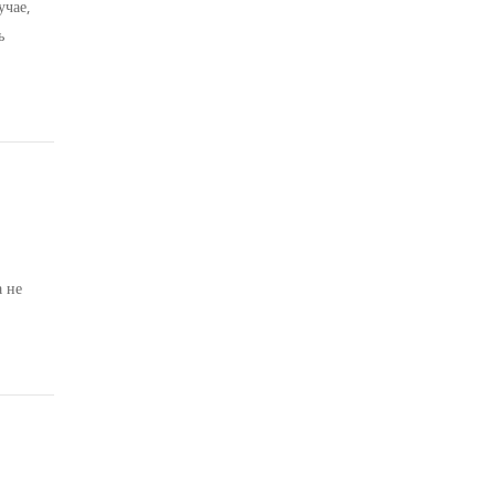
учае,
ь
е с
а не
венной