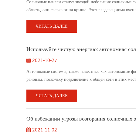
Солнечные панели станут звездой небольшие солнечные си
область, они сверкают на крыше. Этот владелец дома оче
выбросы CO2 в семье, одновременно слегка уменьшая счета 
любой другой звездо...
ЧИТАТЬ ДАЛЕЕ
Используйте чистую энергию: автономная сол
2021-10-27
Автономные системы, также известные как автономные фо
районам, поскольку подключение к общей сети в этих мест
подключена к сети, батареи играют важную роль в хранен
организацией World Reso...
ЧИТАТЬ ДАЛЕЕ
Об избежании угрозы возгорания солнечных 
2021-11-02