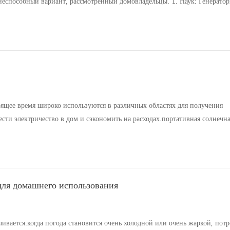
неспособный вариант, рассмотренный домовладельцы. 1. Наук: Генератор
ни все еще может сделать громкие звуки. Для Самый тихий человек,
оящее время широко используются в различных областях для получения
сти электричество в дом и сэкономить на расходах.портативная солнечн
может питать мобильный телефон днем, а не в темноте ночью. К счастью д
для домашнего использования
ивается.когда погода становится очень холодной или очень жаркой, пот