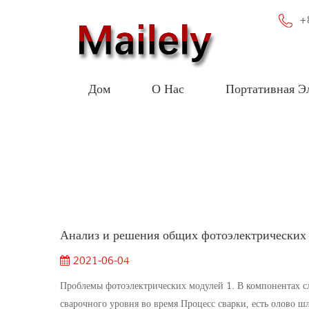
+
Дом
О Нас
Портативная Э
Портативная электростанция мощн
Портативная электростанция с динамик
Новая портативная электростанция
Параллельная портативная электростанция
Анализ и решения общих фотоэлектрических
2021-06-04
Проблемы фотоэлектрических модулей 1. В компонентах с
сварочного уровня во время Процесс сварки, есть олово шл