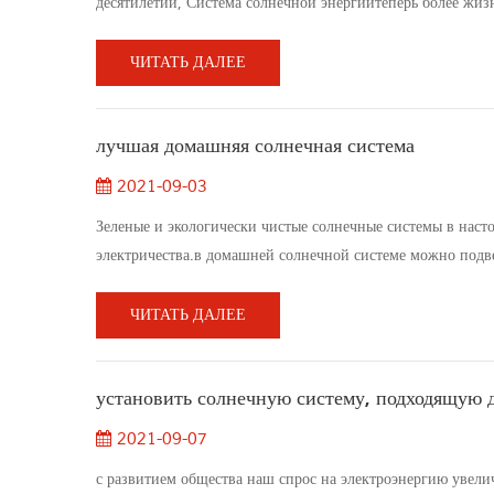
десятилетий, Система солнечной энергиитеперь более жиз
правило, менее шумные чем портативные генераторы, но О
представьте, что двигате...
ЧИТАТЬ ДАЛЕЕ
лучшая домашняя солнечная система
2021-09-03
Зеленые и экологически чистые солнечные системы в наст
электричества.в домашней солнечной системе можно подве
система позволяет нам находиться на открытом воздухе и 
жить в солнечном доме...
ЧИТАТЬ ДАЛЕЕ
установить солнечную систему, подходящую 
2021-09-07
с развитием общества наш спрос на электроэнергию увелич