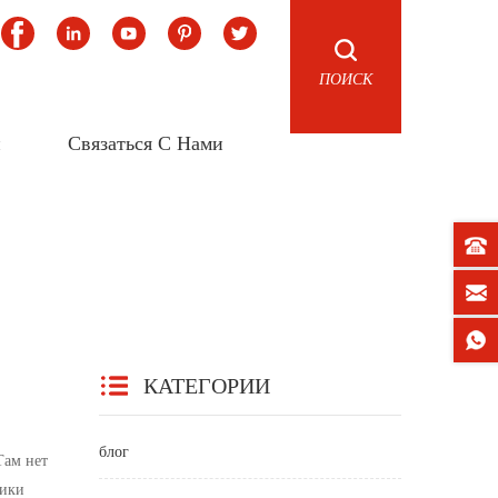
ПОИСК
и
Связаться С Нами
КАТЕГОРИИ
блог
Там нет
тики