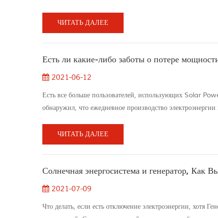
батареи были скрыты и в сочетании с преждевременной ла
компонента, проблема жес...
ЧИТАТЬ ДАЛЕЕ
Есть ли какие-либо заботы о потере мощност
2021-06-12
Есть все больше пользователей, использующих Solar Powe
обнаружил, что ежедневное производство электроэнергии
Система солнечной энергии, но только производят 5 до 6k
Есть следующие виды асп...
ЧИТАТЬ ДАЛЕЕ
Солнечная энергосистема и генератор, Как В
2021-07-09
Что делать, если есть отключение электроэнергии, хотя 