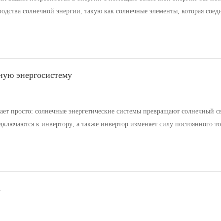
одства солнечной энергии, такую ​​как солнечные элементы, которая соед
энергии (в вашем доме). Любая электросеть начинается с выработки
ную энергосистему
тает просто: солнечные энергетические системы превращают солнечный св
дключаются к инвертору, а также инвертор изменяет силу постоянного то
энергию, которую могут использовать ваши устройства. Таким образом, 
а