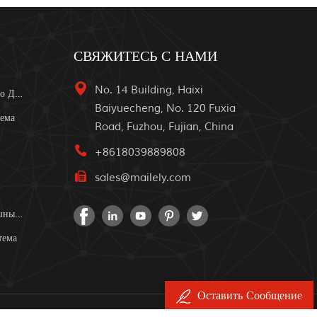
СВЯЖИТЕСЬ С НАМИ
No. 14 Building, Haixi
Воздушный Компрессор Высокого Давления
Baiyuecheng, No. 120 Fuxia
тема
Road, Fuzhou, Fujian, China
+8618039889808
sales@mailely.com
Дизельный Портативный Воздушный Компрессор
тема
Оставить Сообщение