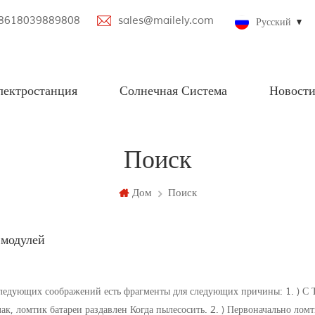
8618039889808
sales@mailely.com
Русский
лектростанция
Солнечная Система
Новост
остью 100-2000 Вт
ом Bluetooth
Off Grid Solar Power Systems
Небольшие солнечные системы
Большая солнечная система
Поиск
Дом
Поиск
 модулей
ледующих соображений есть фрагменты для следующих причины: 1. ) С 
ак, ломтик батареи раздавлен Когда пылесосить. 2. ) Первоначально лом