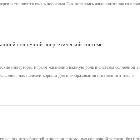
нергию становятся очень дорогими.Так появилась альтернативная солнечн
установить домашняя солнечная система. возможно, вы знаете, что солн
машней солнечной энергетической системе
еские инверторы, играют жизненно важную роль в системы солнечной эн
ры солнечных панелей хороши для преобразования постоянного тока в
т в одном направлении в цепи и помогает обеспечивать ток, когда нет
всех ваших потребностей в энергии с помощью солнечной энергии без п