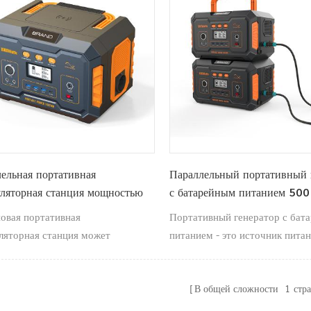
ельная портативная
Параллельный портативный 
ляторная станция мощностью
с батарейным питанием 500
т для использования внутри и
овая портативная
Портативный генератор с бат
омещений
ляторная станция может
питанием - это источник питан
живать параллельное
выходом переменного / посто
чение, что снова снижает вес.
тока, в котором в качестве нак
энергии используется литиевая
В общей сложности
1
стр
Удобно носить с собой, широк