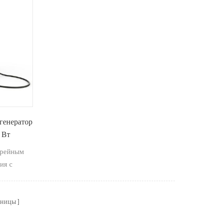
генератор
 Вт
арейным
ия с
янного
опителя
 батарея.
аницы
о