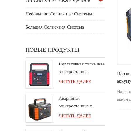
Off Grid Solar Power Systems
Небольшие Солнечные Системы
Большая Солнечная Система
НОВЫЕ ПРОДУКТЫ
Портативная солнечная
электростанция
Паралл
мощностью 330 Вт с
аккуму
ЧИТАТЬ ДАЛЕЕ
чистой синусоидальной
1000 В
Наша н
розеткой переменного
вне п
Аварийная
аккуму
тока
электростанция с
поддер
литиевой батареей для
подклю
ЧИТАТЬ ДАЛЕЕ
кемпинга мощностью
1000 Вт